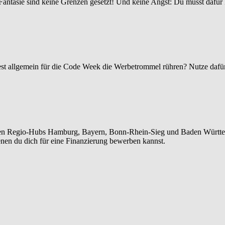
tasie sind keine Grenzen gesetzt! Und keine Angst: Du musst dafür ke
st allgemein für die Code Week die Werbetrommel rühren? Nutze dafü
n den Regio-Hubs Hamburg, Bayern, Bonn-Rhein-Sieg und Baden Württ
 denen du dich für eine Finanzierung bewerben kannst.