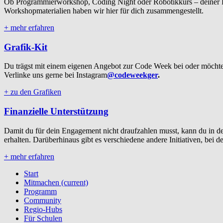
Ob Programmierworkshop, Coding Night oder Robotikkurs – deiner Fan
Workshopmaterialien haben wir hier für dich zusammengestellt.
+ mehr erfahren
Grafik-Kit
Du trägst mit einem eigenen Angebot zur Code Week bei oder möchte
Verlinke uns gerne bei Instagram
@codeweekger
.
+ zu den Grafiken
Finanzielle Unterstützung
Damit du für dein Engagement nicht draufzahlen musst, kann du i
erhalten. Darüberhinaus gibt es verschiedene andere Initiativen, bei
+ mehr erfahren
Start
Mitmachen
(current)
Programm
Community
Regio-Hubs
Für Schulen